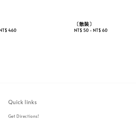
〕
〔散裝〕
NT$ 460
Regular
NT$ 50
-
NT$ 60
price
Quick links
Get Directions!