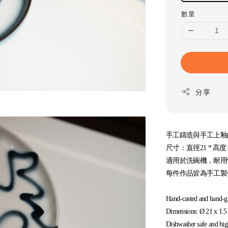
數量
分享
手工鑄造與手工上釉
尺寸：直徑21 * 高度1
適用於洗碗機，耐用
每件作品皆為手工製
Hand-casted and hand-gl
Dimensions: Ø 21 x 1.5
Dishwasher safe and hig