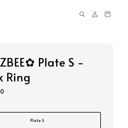
ZBEE✿ Plate S -
k Ring
00
Plate S