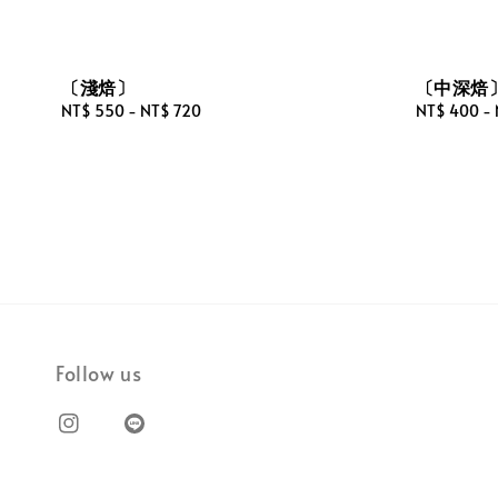
〔淺焙〕
〔中深焙
Regular
NT$ 550
-
NT$ 720
Regular
NT$ 400
-
price
price
Follow us