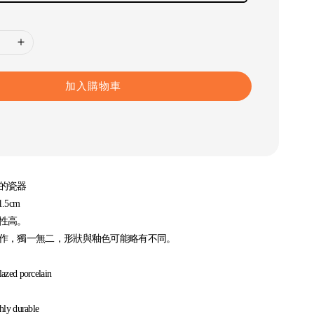
加入購物車
的瓷器
.5cm
性高。
作，獨一無二，形狀與釉色可能略有不同。
azed porcelain
hly durable