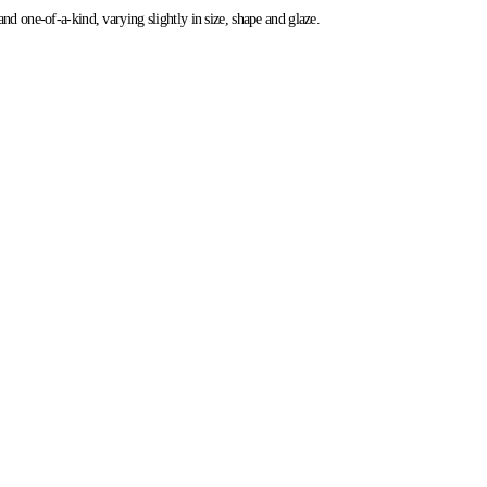
d one-of-a-kind, varying slightly in size, shape and glaze.