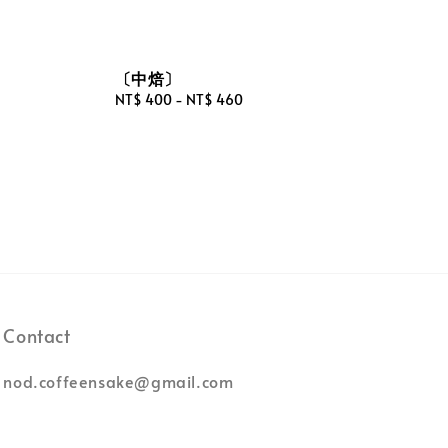
〔中焙〕
Regular
NT$ 400
-
NT$ 460
price
Contact
nod.coffeensake@gmail.com