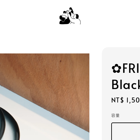
✿FRI
Blac
Regular
NT$ 1,5
price
容量