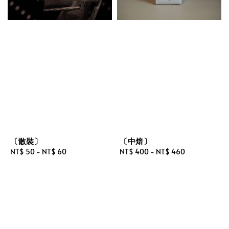
〔散裝〕
〔中焙〕
Regular
NT$ 50
-
NT$ 60
Regular
NT$ 400
-
NT$ 460
price
price