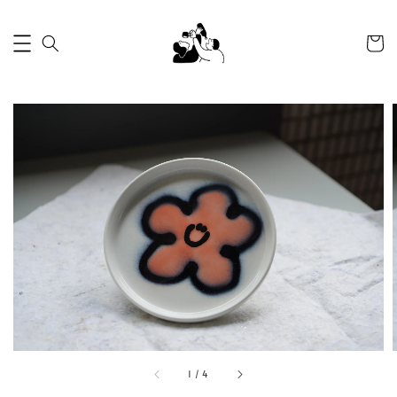
1
/
4