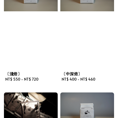
〔淺焙〕
〔中深焙〕
Regular
NT$ 550
-
NT$ 720
Regular
NT$ 400
-
NT$ 460
price
price