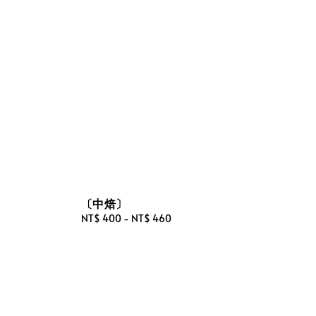
〔中焙〕
Regular
NT$ 400
-
NT$ 460
price