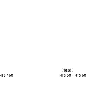
〕
〔散裝〕
NT$ 460
Regular
NT$ 50
-
NT$ 60
price