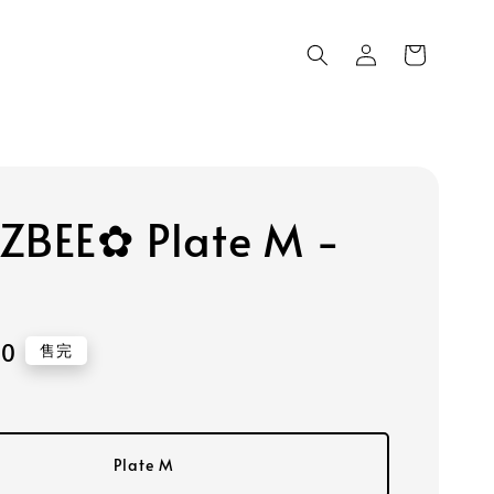
ZBEE✿ Plate M -
00
售完
Plate M