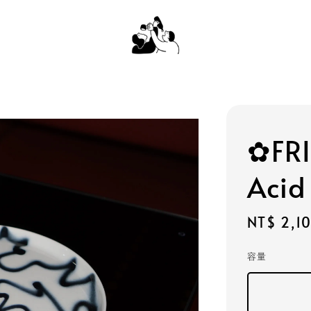
✿FRI
Acid
Regular
NT$ 2,1
price
容量