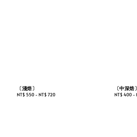
〔淺焙〕
〔中深焙
Regular
NT$ 550
-
NT$ 720
Regular
NT$ 400
-
price
price