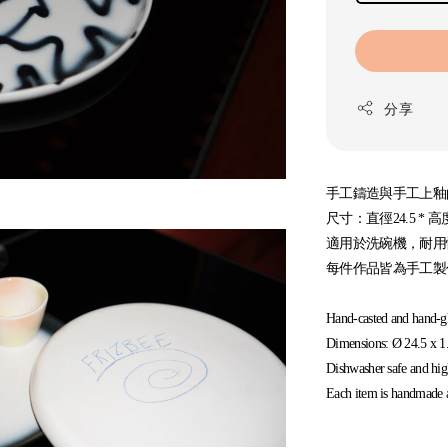
分享
手工鑄造與手工上釉
尺寸：直徑24.5 * 高度
適用於洗碗機，耐用
每件作品皆為手工製
Hand-casted and hand-gl
Dimensions: Ø 24.5 x 1
Dishwasher safe and hig
Each item is handmade an