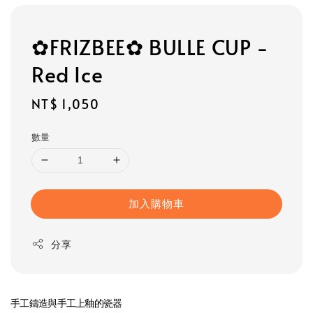
✿FRIZBEE✿ BULLE CUP -
Red Ice
Regular
NT$ 1,050
price
數量
加入購物車
分享
手工鑄造與手工上釉的瓷器