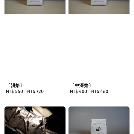
〔淺焙〕
〔中深焙〕
Regular
NT$ 550
-
NT$ 720
Regular
NT$ 400
-
NT$ 460
price
price