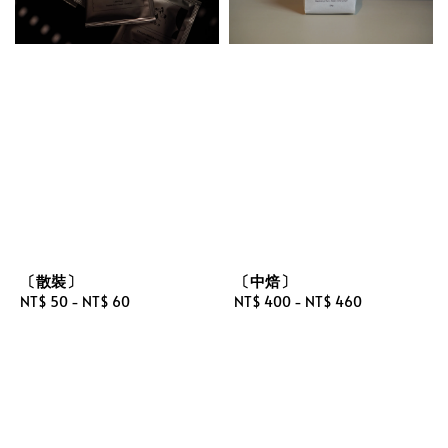
〔散裝〕
〔中焙〕
Regular
NT$ 50
-
NT$ 60
Regular
NT$ 400
-
NT$ 460
price
price