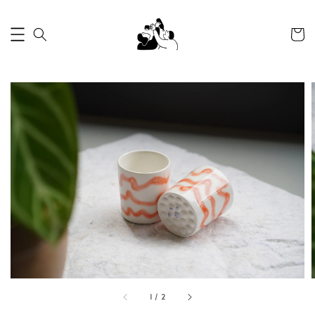
1
/
2